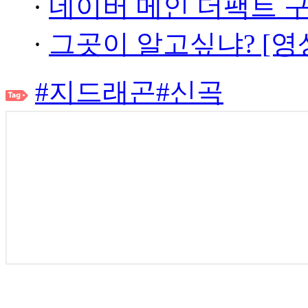
·
네이버 메인 더팩트 
·
그곳이 알고싶냐? [영
#지드래곤
#신곡