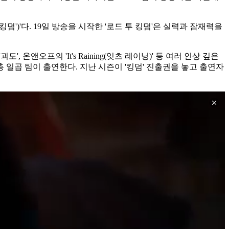
 킹덤')'다. 19일 방송을 시작한 '로드 투 킹덤'은 실력과 잠재력을
앤오프의 'It's Raining(잇츠 레이닝)' 등 여러 인상 깊은
일곱 팀이 출연한다. 지난 시즌이 '킹덤' 진출권을 놓고 출연자