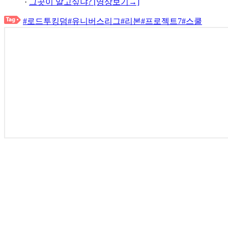
·
그곳이 알고싶냐? [영상보기→]
#로드투킹덤
#유니버스리그
#리본
#프로젝트7
#스쿨