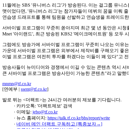
11월에는 SBS '유니버스 리그'가 방송된다. 이는 걸그룹 유니
맷이었다면, '유니버스 리그'는 참가자들이 데뷔의 꿈을 이뤄 줄
연습생 드래프트를 통해 팀원을 선발하고 연습생을 트레이드한다
서바이벌 프로그램이 꾸준히 쏟아지며 최근 몇 년 동안은 시청률 
Mnet '아이랜드', 최근 방송된 KBS2 '메이크메이트원' 등 모두
그럼에도 방송가에 서바이벌 프로그램이 꾸준히 나오는 이유는 
가운데 서바이벌 프로그램은 외부에서 제작비를 구해오기 좋은 
이벌 프로그램은 여전히 투자를 하겠다는 이들이 꽤 있다"고 전
방송사들이 뉴미디어와 경쟁에서 이길 수 있는 콘텐츠 역시 서바
큰 서바이벌 프로그램은 방송사만이 가능한 콘텐츠"라고 말했다
mnmn@tf.co.kr
[연예부 |
ssent@tf.co.kr
]
발로 뛰는 <더팩트>는 24시간 여러분의 제보를 기다립니다.
· 카카오톡: '더팩트제보' 검색
· 이메일:
jebo@tf.co.kr
· 뉴스 홈페이지:
https://talk.tf.co.kr/bbs/report/write
·
네이버 메인 더팩트 구독하고 [특종보자→]