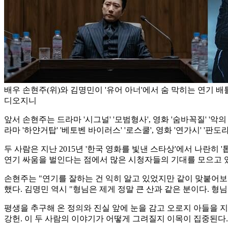
배우 손현주(위)와 김명민이 '유어 아너'에서 숨 막히는 연기 배
디오지니
앞서 손현주는 드라마 '시그널' '모범형사', 영화 '숨바꼭질' 
라마 '하얀거탑' '베토벤 바이러스' '로스쿨', 영화 '연가시' '
두 사람은 지난 2015년 '한국 영화를 빛낸 스타상'에서 나란히 '
연기 싸움을 벌인다는 점에서 많은 시청자들의 기대를 모으고 
손현주는 "연기를 잘하는 건 익히 알고 있었지만 같이 맞붙어보
했다. 김명민 역시 "형님은 제게 정말 큰 산과 같은 분이다. 
평생을 추구해 온 정의와 진실 앞에 눈을 감고 오로지 아들을 지
강헌. 이 두 사람의 이야기가 어떻게 그려질지 이목이 집중된다.