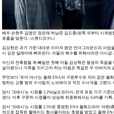
배우 손현주 김명민 정은채 허남준 김도훈(왼쪽 위부터 시계방향
호흡을 맞춘다. /스튜디오지니
김강헌은 과거 가문 대대로 이어져 왔던 언더그라운드의 사업을 
시 깊은 딜레마에 빠트린다. 아들의 복수를 위해서라면 다시금 
자신의 잔혹함을 쏙 빼닮은 첫째 아들 김상혁은 동생의 죽음을
살아왔으나 가족을 지키고자 하는 마음은 똑같은 두 아버지의 
무엇보다 '유어 아너'는 올해 ENA의 구원투수로 자리 잡은 월화
탕하는 교통 범죄 수사팀의 노브레이크 직진 수사극을 그렸다.
당시 '크래시'는 시청률 2.2%(닐슨코리아, 전국 유료 가구
겼다. 이후 꾸준히 시청률이 상승해 최종회에서는 6.6%를 기록, E
앞서 '크래시'는 시청률 2.5%로 종영한 ENA 월화드라마 '야
적으로 접목된 웰메이드 형사물이라는 호평을 받았고 올해 EN