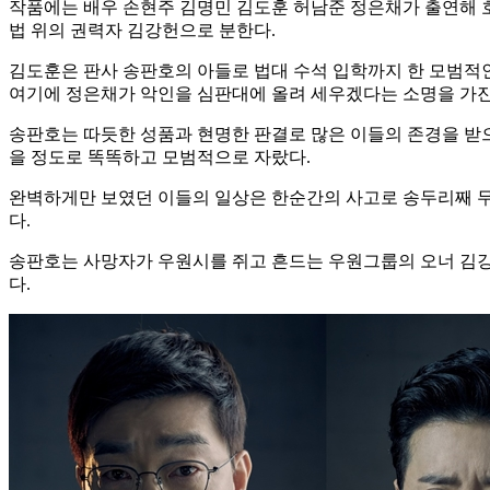
작품에는 배우 손현주 김명민 김도훈 허남준 정은채가 출연해 호
법 위의 권력자 김강헌으로 분한다.
김도훈은 판사 송판호의 아들로 법대 수석 입학까지 한 모범적
여기에 정은채가 악인을 심판대에 올려 세우겠다는 소명을 가진
송판호는 따듯한 성품과 현명한 판결로 많은 이들의 존경을 받
을 정도로 똑똑하고 모범적으로 자랐다.
완벽하게만 보였던 이들의 일상은 한순간의 사고로 송두리째 무
다.
송판호는 사망자가 우원시를 쥐고 흔드는 우원그룹의 오너 김강
다.