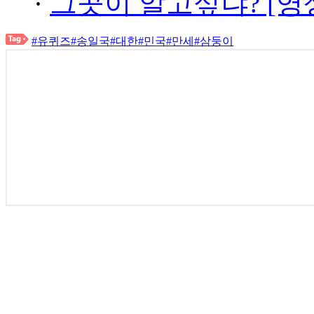
·
그곳이 알고싶냐? [영
#유퀴즈
#송일국
#대한
#민국
#만세
#삼둥이