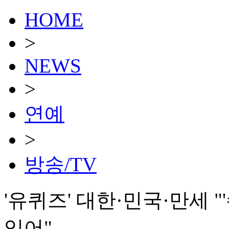
HOME
>
NEWS
>
연예
>
방송/TV
'유퀴즈' 대한·민국·만세 "
있어"