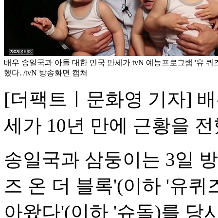
배우 송일국과 아들 대한 민국 만세가 tvN 예능프로그램 '유 퀴즈
했다. /tvN 방송화면 캡처
[더팩트ㅣ문화영 기자] 배
세가 10년 만에 근황을 전
송일국과 삼둥이는 3일 방송
즈 온 더 블록'(이하 '유퀴
아왔다'(이하 '슈돌)를 