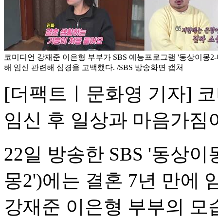
코미디언 강재준 이은형 부부가 SBS 예능프로그램 '동상이몽2-
해 임신 관련해 심경을 고백했다. /SBS 방송화면 캡처
[더팩트ㅣ문화영 기자] 
임신 후 일상과 마음가짐
22일 방송한 SBS '동상이
몽2')에는 결혼 7년 만에
강재준 이은형 부부의 모습