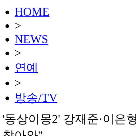
HOME
>
NEWS
>
연예
>
방송/TV
'동상이몽2' 강재준·이은
찾아와"