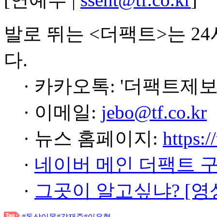
발로 뛰는 <더팩트>는 2
다.
· 카카오톡: '더팩트제보
· 이메일:
jebo@tf.co.kr
· 뉴스 홈페이지:
https:/
·
네이버 메인 더팩트 
·
그곳이 알고싶냐? [영
#동상이몽
#강재준
#이은형