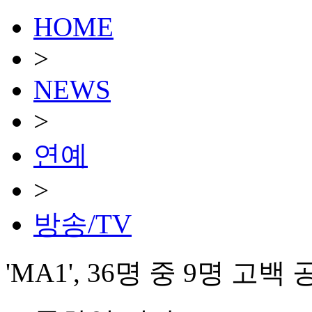
HOME
>
NEWS
>
연예
>
방송/TV
'MA1', 36명 중 9명 고