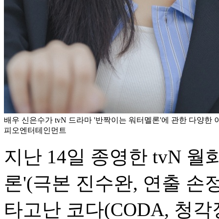
배우 신은수가 tvN 드라마 '반짝이는 워터멜론'에 관한 다양한 
피오엔터테인먼트
지난 14일 종영한 tvN 
론'(극본 진수완, 연출 
타고난 코다(CODA, 청