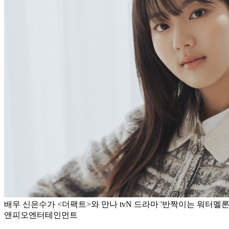
배우 신은수가 <더팩트>와 만나 tvN 드라마 '반짝이는 워터멜론'
앤피오엔터테인먼트