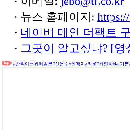
· 이메일:
jebo@tf.co.kr
· 뉴스 홈페이지:
https:/
·
네이버 메인 더팩트 
·
그곳이 알고싶냐? [영
#반짝이는워터멜론
#신은수
#윤청아
#려운
#최현욱
#내가본