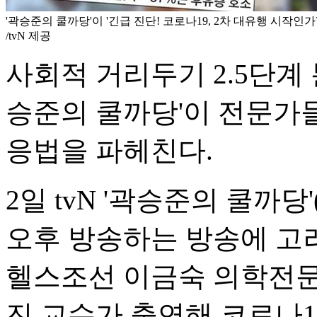
'곽승준의 쿨까당'이 '긴급 진단! 코로나19, 2차 대유행 시작인가
/tvN 제공
사회적 거리두기 2.5단계
승준의 쿨까당'이 전문가들
응법을 파헤친다.
2일 tvN '곽승준의 쿨까당
오후 방송하는 방송에 고
헬스조선 이금숙 의학전문
진 교수가 출연해 코로나1