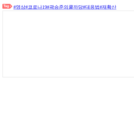
#영상
#코로나19
#곽승준의쿨까당
#대응법
#재확산