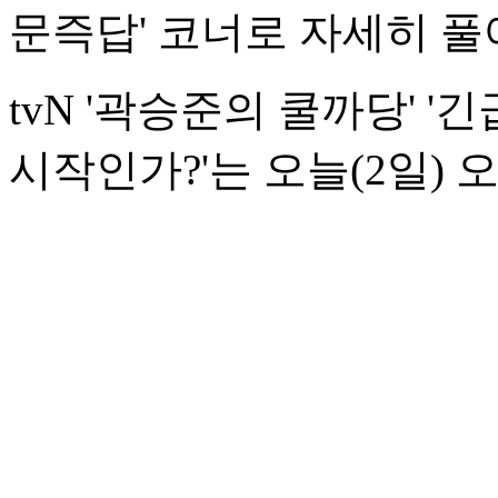
문즉답' 코너로 자세히 풀
tvN '곽승준의 쿨까당' '
시작인가?'는 오늘(2일) 오