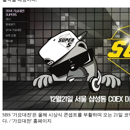
SBS '가요대전'은 올해 시상식 콘셉트를 부활하며 오는 21일
다. / '가요대전' 홈페이지