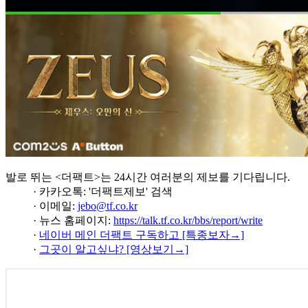
발로 뛰는 <더팩트>는 24시간 여러분의 제보를 기다립니다.
· 카카오톡: '더팩트제보' 검색
· 이메일:
jebo@tf.co.kr
· 뉴스 홈페이지:
https://talk.tf.co.kr/bbs/report/write
·
네이버 메인 더팩트 구독하고 [특종보자→]
·
그곳이 알고싶냐? [영상보기→]