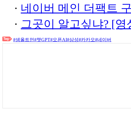
·
네이버 메인 더팩트 
·
그곳이 알고싶냐? [영
#샘올트먼
#챗GPT
#오픈AI
#삼성
#카카오
#네이버