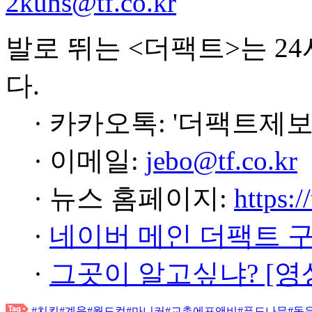
2kuns@tf.co.kr
발로 뛰는 <더팩트>는 2
다.
· 카카오톡: '더팩트제보
· 이메일:
jebo@tf.co.kr
· 뉴스 홈페이지:
https:/
·
네이버 메인 더팩트 
·
그곳이 알고싶냐? [영
#치킨
#계육
#월드컵
#마니커
#교촌에프앤비
#푸드나무
#동