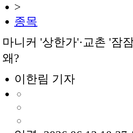
>
종목
마니커 '상한가'·교촌 '잠
왜?
이한림 기자