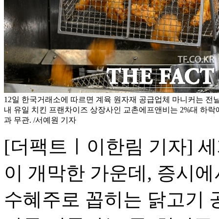
12일 한국거래소에 따르면 계육 원자재 공급업체 마니커는 전날
내 유일 치킨 프랜차이즈 상장사인 교촌에프앤비는 2%대 하락에
과 무관. /서예원 기자
[더팩트ㅣ이한림 기자] 
이 개막한 가운데, 증시에
수혜주로 꼽히는 닭고기 