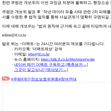
한편 쿠팡은 개보위의 이번 과징금 처분에 불복하고, 행정소송 
쿠팡은 개보위 발표 후 "작년 데이터 유출 사태 관련 2차 피
서를 수령한 후 법적 절차를 통해 사실관계가 명확히 규명되길 
이에 대해 개보위는 "법과 원칙에 근거해 숙고 끝에 타당하게 
tellme@tf.co.kr
발로 뛰는 <더팩트>는 24시간 여러분의 제보를 기다립니다.
· 카카오톡: '더팩트제보' 검색
· 이메일:
jebo@tf.co.kr
· 뉴스 홈페이지:
https://talk.tf.co.kr/bbs/report/write
·
네이버 메인 더팩트 구독하고 [특종보자→]
·
그곳이 알고싶냐? [영상보기→]
#쿠팡
#개인정보보호위원회
#참여연대