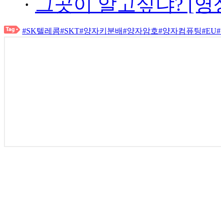
·
그곳이 알고싶냐? [영
#SK텔레콤
#SKT
#양자키분배
#양자암호
#양자컴퓨팅
#EU