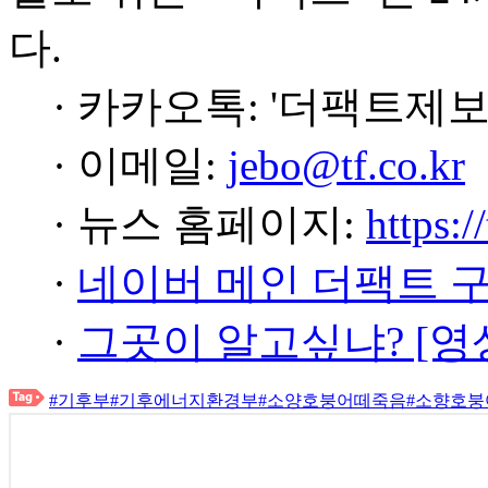
다.
· 카카오톡: '더팩트제보
· 이메일:
jebo@tf.co.kr
· 뉴스 홈페이지:
https:/
·
네이버 메인 더팩트 
·
그곳이 알고싶냐? [영
#기후부
#기후에너지환경부
#소양호붕어떼죽음
#소향호