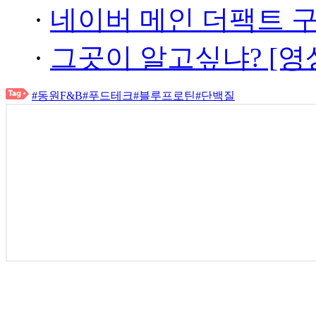
·
네이버 메인 더팩트 
·
그곳이 알고싶냐? [영
#동원F&B
#푸드테크
#블루프로틴
#단백질