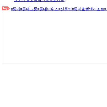
#롯데
#롯데그룹
#롯데어워즈
#신동빈
#롯데호텔앤리조트