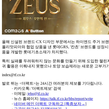
올해 신설된 브랜드·CX 디자인 부문에서는 하이엔드 주거 브랜
폴리맛피아와 협업 상품을 낸 롯데GRS, '칸쵸' 브랜드를 성장
품을 개발한 롯데기초소재가 차지했다.
특히 실패를 두려워하지 않는 문화를 만들기 위해 도입한 챌린지
귀 활용은 이뤄내지 못했으나 토양 보습제라는 새로운 고부가가
index@tf.co.kr
발로 뛰는 <더팩트>는 24시간 여러분의 제보를 기다립니다.
· 카카오톡: '더팩트제보' 검색
· 이메일:
jebo@tf.co.kr
· 뉴스 홈페이지:
https://talk.tf.co.kr/bbs/report/write
·
네이버 메인 더팩트 구독하고 [특종보자→]
·
그곳이 알고싶냐? [영상보기→]