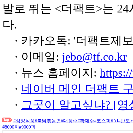
발로 뛰는 <더팩트>는 2
다.
· 카카오톡: '더팩트제보
· 이메일:
jebo@tf.co.kr
· 뉴스 홈페이지:
https:/
·
네이버 메인 더팩트 
·
그곳이 알고싶냐? [영
#삼양식품
#불닭볶음면
#대장주
#황제주
#코스피
#AI
#반도
#8000피
#9000피