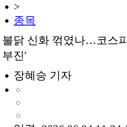
>
종목
불닭 신화 꺾였나…코스피
부진'
장혜승 기자