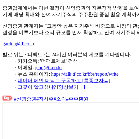
증권업계에서는 이번 결정이 신영증권의 자본정책 방향을 보여주는
기에 배당 확대와 잔여 자기주식의 주주환원 중심 활용 계획까
신영증권 관계자는 "그동안 높은 자기주식 비중으로 시장의 관
결정을 미루기보다 소각 규모를 먼저 확정하고 잔여 자기주식 
garden@tf.co.kr
발로 뛰는 <더팩트>는 24시간 여러분의 제보를 기다립니다.
· 카카오톡: '더팩트제보' 검색
· 이메일:
jebo@tf.co.kr
· 뉴스 홈페이지:
https://talk.tf.co.kr/bbs/report/write
·
네이버 메인 더팩트 구독하고 [특종보자→]
·
그곳이 알고싶냐? [영상보기→]
#신영증권
#자사주
#소각
#주주환원