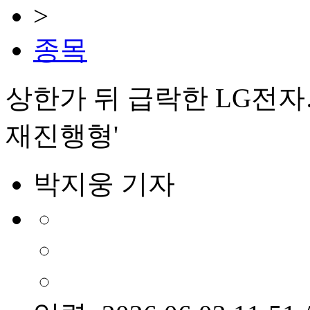
>
종목
상한가 뒤 급락한 LG전자
재진행형'
박지웅 기자