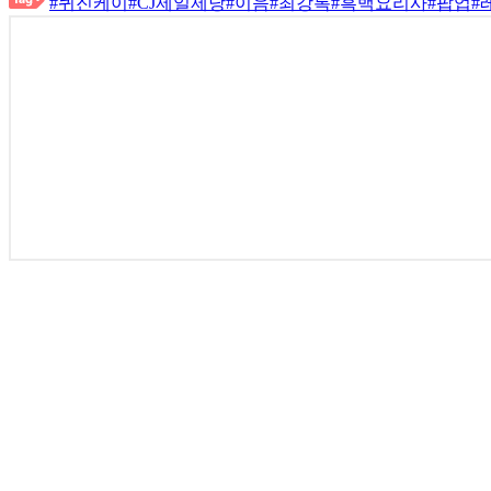
#퀴진케이
#CJ제일제당
#이음
#최강록
#흑백요리사
#팝업
#