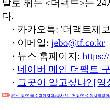
발로 뛰는 <더팩트>는 2
다.
· 카카오톡: '더팩트제보
· 이메일:
jebo@tf.co.kr
· 뉴스 홈페이지:
https:/
·
네이버 메인 더팩트 
·
그곳이 알고싶냐? [영
#한수원
#한국수력원자력
#방사선보건원
#한수원사회공헌