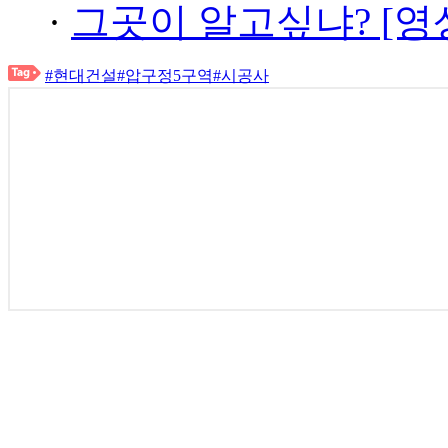
·
그곳이 알고싶냐? [영
#현대건설
#압구정5구역
#시공사