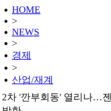
HOME
>
NEWS
>
경제
>
산업/재계
2차 '깐부회동' 열리나…젠
방한