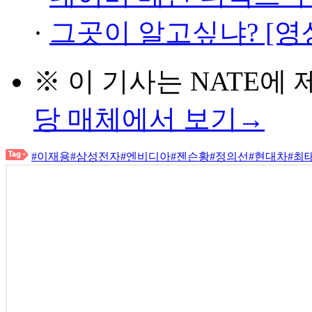
·
그곳이 알고싶냐? [영
※ 이 기사는
NATE
에 
당 매체에서 보기→
#이재용
#삼성전자
#엔비디아
#젠슨황
#정의선
#현대차
#최