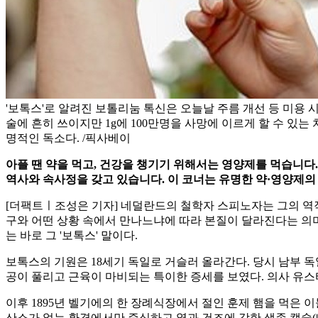
'보톡스'로 알려진 보톨리눔 톡신은 오늘날 주름 개선 등 미용 
술에 흔히 쓰이지만 1g에 100만명을 사망에 이르게 할 수 있는 
명적인 독소다. /픽사베이
아플 땐 약을 먹고, 건강을 챙기기 위해서는 영양제를 먹습니다
역사와 속사정을 갖고 있습니다. 이 코너는 유명한 약·영양제
[더팩트ㅣ조성은 기자] 네덜란드의 철학자 스피노자는 그의 역작 
구와 어떤 상황 속에서 만나느냐에 따라 본질이 달라진다는 의미
는 바로 그 '보톡스' 말이다.
보톡스의 기원은 18세기 독일로 거슬러 올라간다. 당시 남부 
공이 풀리고 근육이 마비되는 특이한 증세를 보였다. 의사 유스
이후 1895년 벨기에의 한 장례식장에서 절인 훈제 햄을 먹은 
산소가 없는 환경에서만 증식하고 열과 건조에 강한 생존 캡슐(