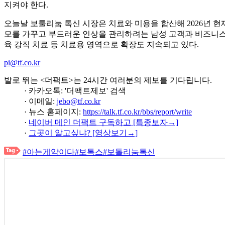
지켜야 한다.
오늘날 보툴리눔 톡신 시장은 치료와 미용을 합산해 2026년 현
모를 가꾸고 부드러운 인상을 관리하려는 남성 고객과 비즈니스 
육 강직 치료 등 치료용 영역으로 확장도 지속되고 있다.
pi@tf.co.kr
발로 뛰는 <더팩트>는 24시간 여러분의 제보를 기다립니다.
· 카카오톡: '더팩트제보' 검색
· 이메일:
jebo@tf.co.kr
· 뉴스 홈페이지:
https://talk.tf.co.kr/bbs/report/write
·
네이버 메인 더팩트 구독하고 [특종보자→]
·
그곳이 알고싶냐? [영상보기→]
#아는게약이다
#보톡스
#보톨리눔톡신