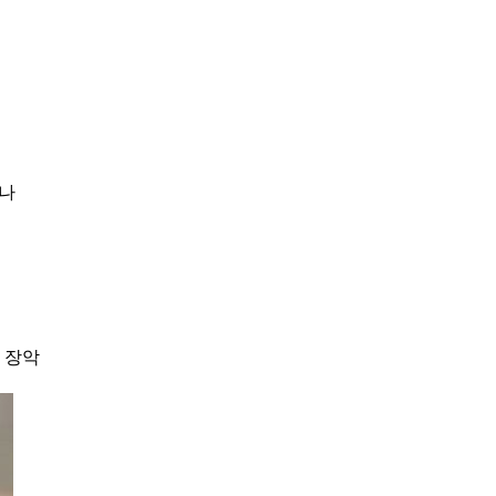
됐나
 장악