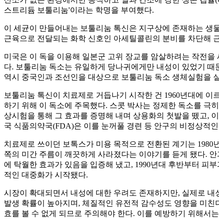
스트리듐 보툴리눔'이라는 학명을 부여했다.
이 세균이 만들어내는 보툴리눔 톡신은 지구상에 존재하는 생물학
근육으로 전달되는 화학 신호인 아세틸콜린의 분비를 차단해 근
미국은 이 독을 이용해 일본군 고위 장교를 암살하려는 작전을 
다. 보툴리눔 독소는 유일하게 당나귀에게만 내성이 있었기 때문
역시 중국인과 조선인을 대상으로 보툴리눔 독소 생체실험을 
보툴리눔 톡신이 치료제로 거듭나기 시작한 건 1960년대에 이
하기 위해 이 독소에 주목했다. 스콧 박사는 정제한 독소를 극히
상시험을 통해 그 효과를 증명해 내며 상용화의 첫발을 뗐고, 이
국 식품의약국(FDA)은 이를 눈꺼풀 경련 등 안구의 비정상적
치료제로 쓰이던 보톡스가 미용 목적으로 전환된 계기는 1980년
쪽의 미간 주름이 깨끗하게 사라졌다는 이야기를 듣게 됐다. 안
에 탁월한 효과가 있음을 입증해 냈고, 1990년대 후반부터 피
적인 대중화가 시작됐다.
시장이 확대되면서 내성에 대한 우려도 존재하지만, 실제로 내성
발생 확률이 높아지며, 체질적인 유전적 감수성도 영향을 미친다
효를 볼 수 없게 되므로 주의해야 한다. 이를 예방하기 위해서는