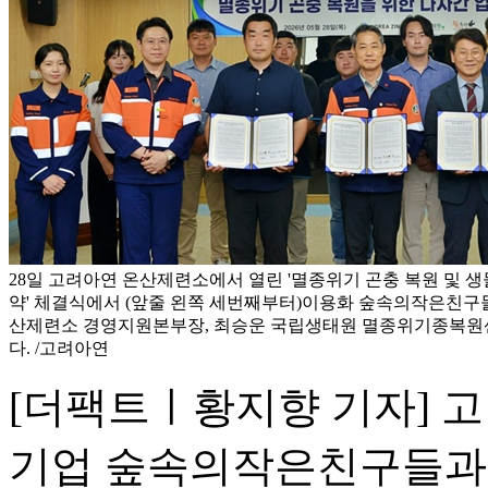
28일 고려아연 온산제련소에서 열린 '멸종위기 곤충 복원 및 
약' 체결식에서 (앞줄 왼쪽 세번째부터)이용화 숲속의작은친구들
산제련소 경영지원본부장, 최승운 국립생태원 멸종위기종복원
다. /고려아연
[더팩트ㅣ황지향 기자] 
기업 숲속의작은친구들과 