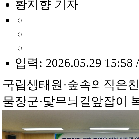
황지향 기자
입력: 2026.05.29 15:58 
국립생태원·숲속의작은친
물장군·닻무늬길앞잡이 복