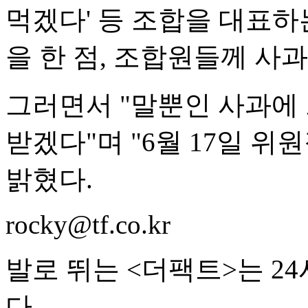
먹겠다' 등 조합을 대표
을 한 점, 조합원들께 사
그러면서 "말뿐인 사과에
받겠다"며 "6월 17일 위
밝혔다.
rocky@tf.co.kr
발로 뛰는 <더팩트>는 2
다.