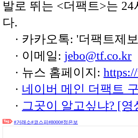
발로 뛰는 <더팩트>는 2
다.
· 카카오톡: '더팩트제보
· 이메일:
jebo@tf.co.kr
· 뉴스 홈페이지:
https:/
·
네이버 메인 더팩트 
·
그곳이 알고싶냐? [영
#거래소
#코스피
#8000
#정은보