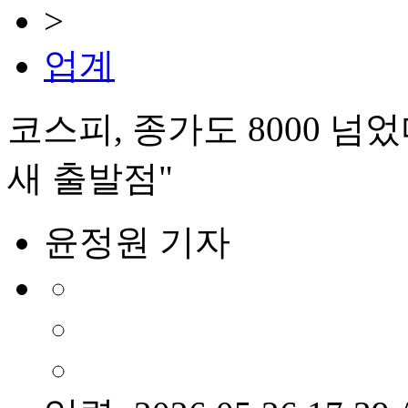
>
업계
코스피, 종가도 8000 
새 출발점"
윤정원 기자