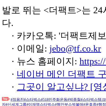
발로 뛰는 <더팩트>는 2
다.
· 카카오톡: '더팩트제보
· 이메일:
jebo@tf.co.kr
· 뉴스 홈페이지:
https:/
·
네이버 메인 더팩트 
·
그곳이 알고싶냐? [영
#정용진
#스타벅스
#518민주화운동
#박종철
#스타벅스탱크
자
#신세계그룹
#이재명스타벅스
#행안부스벅불매
#윤호중
#행