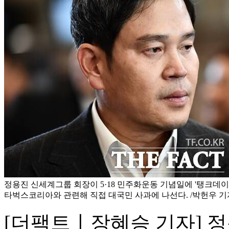
정용진 신세계그룹 회장이 5·18 민주화운동 기념일에 '탱크데이
타벅스코리아와 관련해 직접 대국민 사과에 나선다. /박헌우 기
[더팩트ㅣ장혜승 기자] 정