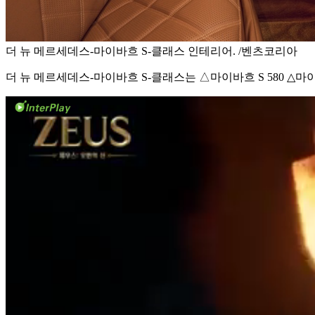
더 뉴 메르세데스-마이바흐 S-클래스 인테리어. /벤츠코리아
더 뉴 메르세데스-마이바흐 S-클래스는 △마이바흐 S 580 △마이바