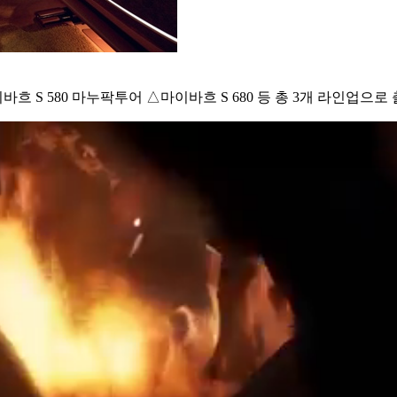
흐 S 580 마누팍투어 △마이바흐 S 680 등 총 3개 라인업으로