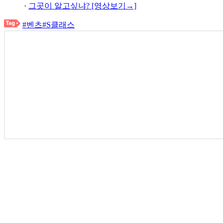
·
그곳이 알고싶냐? [영상보기→]
#벤츠
#S클래스