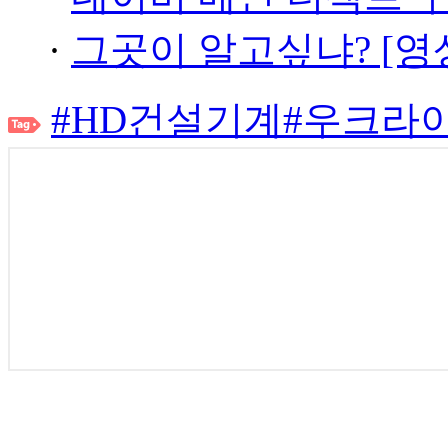
·
그곳이 알고싶냐? [영
#HD건설기계
#우크라