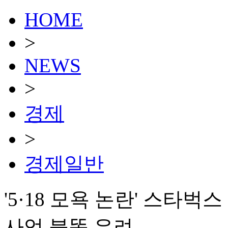
HOME
>
NEWS
>
경제
>
경제일반
'5·18 모욕 논란' 스타
사업 불똥 우려