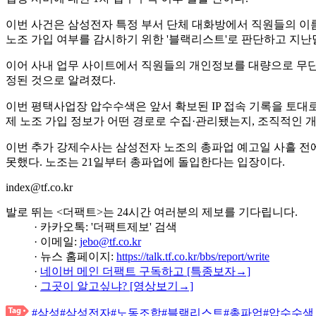
이번 사건은 삼성전자 특정 부서 단체 대화방에서 직원들의 이름
노조 가입 여부를 감시하기 위한 '블랙리스트'로 판단하고 지난
이어 사내 업무 사이트에서 직원들의 개인정보를 대량으로 무단 조
정된 것으로 알려졌다.
이번 평택사업장 압수수색은 앞서 확보된 IP 접속 기록을 토대
제 노조 가입 정보가 어떤 경로로 수집·관리됐는지, 조직적인 
이번 추가 강제수사는 삼성전자 노조의 총파업 예고일 사흘 전
못했다. 노조는 21일부터 총파업에 돌입한다는 입장이다.
index@tf.co.kr
발로 뛰는 <더팩트>는 24시간 여러분의 제보를 기다립니다.
· 카카오톡: '더팩트제보' 검색
· 이메일:
jebo@tf.co.kr
· 뉴스 홈페이지:
https://talk.tf.co.kr/bbs/report/write
·
네이버 메인 더팩트 구독하고 [특종보자→]
·
그곳이 알고싶냐? [영상보기→]
#삼성
#삼성전자
#노동조합
#블랙리스트
#총파업
#압수수색