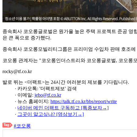
종속회사 코오롱글로벌은 원가율 높은 주택 프로젝트 준공 영향
은 큰 폭으로 증가했다.
종속회사 코오롱모빌리티그룹은 프리미엄 수입차 판매 호조에 
코오롱 관계자는 "코오롱인더스트리와 코오롱글로벌, 코오롱모
rocky@tf.co.kr
발로 뛰는 <더팩트>는 24시간 여러분의 제보를 기다립니다.
· 카카오톡: '더팩트제보' 검색
· 이메일:
jebo@tf.co.kr
· 뉴스 홈페이지:
https://talk.tf.co.kr/bbs/report/write
·
네이버 메인 더팩트 구독하고 [특종보자→]
·
그곳이 알고싶냐? [영상보기→]
#코오롱