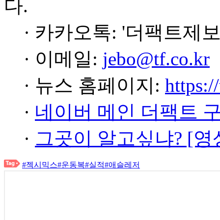
다.
· 카카오톡: '더팩트제보
· 이메일:
jebo@tf.co.kr
· 뉴스 홈페이지:
https:/
·
네이버 메인 더팩트 
·
그곳이 알고싶냐? [영
#젝시믹스
#운동복
#실적
#애슬레저