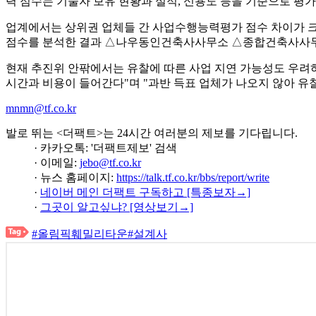
력 점수는 기술자 보유 현황과 실적, 신용도 등을 기준으로 평
업계에서는 상위권 업체들 간 사업수행능력평가 점수 차이가 크지
점수를 분석한 결과 △나우동인건축사사무소 △종합건축사사무
현재 추진위 안팎에서는 유찰에 따른 사업 지연 가능성도 우려하
시간과 비용이 들어간다"며 "과반 득표 업체가 나오지 않아 유찰
mnmn@tf.co.kr
발로 뛰는 <더팩트>는 24시간 여러분의 제보를 기다립니다.
· 카카오톡: '더팩트제보' 검색
· 이메일:
jebo@tf.co.kr
· 뉴스 홈페이지:
https://talk.tf.co.kr/bbs/report/write
·
네이버 메인 더팩트 구독하고 [특종보자→]
·
그곳이 알고싶냐? [영상보기→]
#올림픽훼밀리타운
#설계사