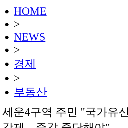
HOME
>
NEWS
>
경제
>
부동산
세운4구역 주민 "국가유산
강제…즉각 중단해야"