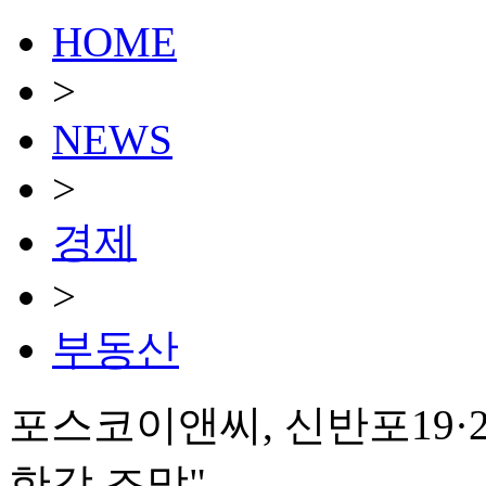
HOME
>
NEWS
>
경제
>
부동산
포스코이앤씨, 신반포19·
한강 조망"