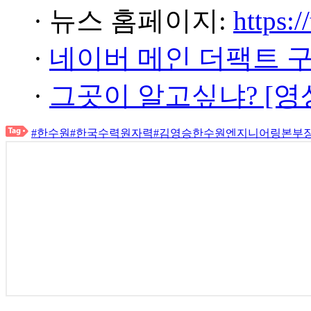
· 뉴스 홈페이지:
https:/
·
네이버 메인 더팩트 
·
그곳이 알고싶냐? [영
#한수원
#한국수력원자력
#김영승한수원엔지니어링본부