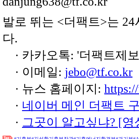
danjung638@tf.co.kr
발로 뛰는 <더팩트>는 2
다.
· 카카오톡: '더팩트제보
· 이메일:
jebo@tf.co.kr
· 뉴스 홈페이지:
https:/
·
네이버 메인 더팩트 
·
그곳이 알고싶냐? [영
#기후부
#김성환기후부장관
#기후에너지환경부
#과기부
#