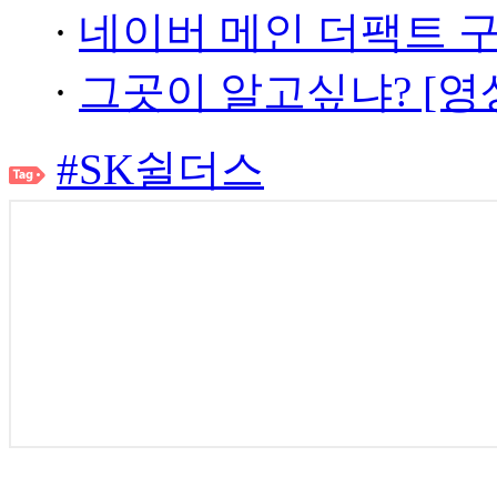
·
네이버 메인 더팩트 
·
그곳이 알고싶냐? [영
#SK쉴더스