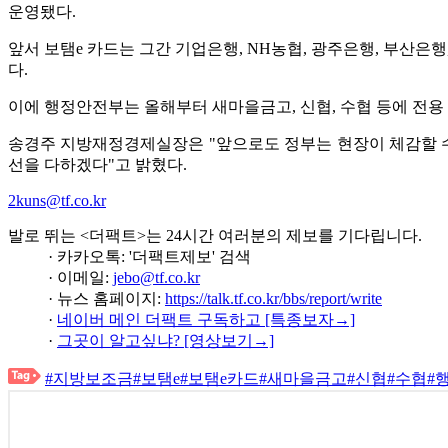
운영됐다.
앞서 보탬e 카드는 그간 기업은행, NH농협, 광주은행, 부산은행
다.
이에 행정안전부는 올해부터 새마을금고, 신협, 수협 등에 전용
송경주 지방재정경제실장은 "앞으로도 정부는 현장이 체감할 수
선을 다하겠다"고 밝혔다.
2kuns@tf.co.kr
발로 뛰는 <더팩트>는 24시간 여러분의 제보를 기다립니다.
· 카카오톡: '더팩트제보' 검색
· 이메일:
jebo@tf.co.kr
· 뉴스 홈페이지:
https://talk.tf.co.kr/bbs/report/write
·
네이버 메인 더팩트 구독하고 [특종보자→]
·
그곳이 알고싶냐? [영상보기→]
#지방보조금
#보탬e
#보탬e카드
#새마을금고
#신협
#수협
#