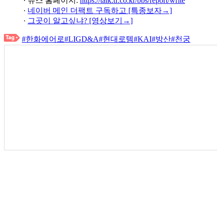
· 뉴스 홈페이지:
https://talk.tf.co.kr/bbs/report/write
·
네이버 메인 더팩트 구독하고 [특종보자→]
·
그곳이 알고싶냐? [영상보기→]
#한화에어로
#LIGD&A
#현대로템
#KAI
#방산
#천궁