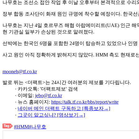
나무호는 조선소 접안 작업 후 이날 오후부터 본격적으로 수리와
정부 합동 조사단이 화재 원인 규명에 착수할 예정이다. 한국선
나무호는 지난 4일 호르무즈 해협 아랍에미리트(UAE) 인근 해
현 기관실 일부가 손상된 것으로 알려졌다.
선박에는 한국인 6명을 포함한 24명이 탑승하고 있었으나 인명
사고 원인 아직 정확하게 밝혀지지 않았다. HMM 측도 현재로
mooneh@tf.co.kr
발로 뛰는 <더팩트>는 24시간 여러분의 제보를 기다립니다.
· 카카오톡: '더팩트제보' 검색
· 이메일:
jebo@tf.co.kr
· 뉴스 홈페이지:
https://talk.tf.co.kr/bbs/report/write
·
네이버 메인 더팩트 구독하고 [특종보자→]
·
그곳이 알고싶냐? [영상보기→]
#HMM
#나무호