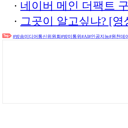
·
네이버 메인 더팩트 
·
그곳이 알고싶냐? [영
#방송미디어통신위원회
#방미통위
#AI
#인공지능
#원천데