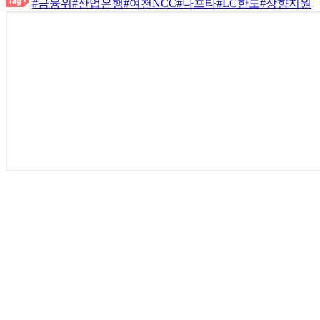
#금융위
#산업은행
#여천NCC
#나프타
#LC한도
#상향지원