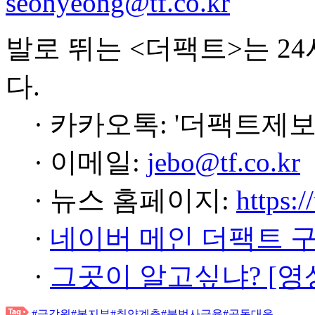
seonyeong@tf.co.kr
발로 뛰는 <더팩트>는 2
다.
· 카카오톡: '더팩트제보
· 이메일:
jebo@tf.co.kr
· 뉴스 홈페이지:
https:/
·
네이버 메인 더팩트 
·
그곳이 알고싶냐? [영
#금감원
#복지부
#취약계층
#불법사금융
#공동대응