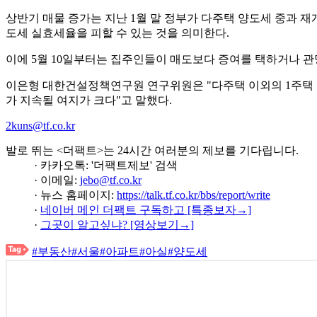
상반기 매물 증가는 지난 1월 말 정부가 다주택 양도세 중과 재
도세 실효세율을 피할 수 있는 것을 의미한다.
이에 5월 10일부터는 집주인들이 매도보다 증여를 택하거나 
이은형 대한건설정책연구원 연구위원은 "다주택 이외의 1주택 
가 지속될 여지가 크다"고 말했다.
2kuns@tf.co.kr
발로 뛰는 <더팩트>는 24시간 여러분의 제보를 기다립니다.
· 카카오톡: '더팩트제보' 검색
· 이메일:
jebo@tf.co.kr
· 뉴스 홈페이지:
https://talk.tf.co.kr/bbs/report/write
·
네이버 메인 더팩트 구독하고 [특종보자→]
·
그곳이 알고싶냐? [영상보기→]
#부동산
#서울
#아파트
#아실
#양도세