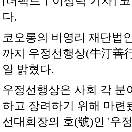
[더팩트ㅣ이성락 기자] 코
다.
코오롱의 비영리 재단법인
까지 우정선행상(牛汀善行
일 밝혔다.
우정선행상은 사회 각 분
하고 장려하기 위해 마련됐
선대회장의 호(號)인 '우정'