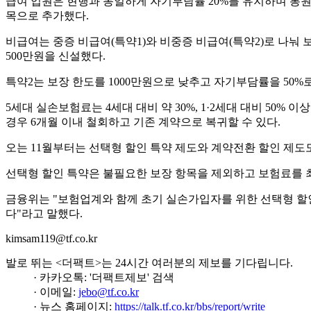
급여 입원은 현행과 동일하게 자기부담률 20%를 유지하며 통원
목으로 추가했다.
비급여는 중증 비급여(특약1)와 비중증 비급여(특약2)로 나눠 보
500만원을 신설했다.
특약2는 보장 한도를 1000만원으로 낮추고 자기부담률을 50
5세대 실손보험료는 4세대 대비 약 30%, 1·2세대 대비 50%
경우 6개월 이내 철회하고 기존 계약으로 복귀할 수 있다.
오는 11월부터는 선택형 할인 특약 제도와 계약전환 할인 제도도 
선택형 할인 특약은 불필요한 보장 항목을 제외하고 보험료를 최대
금융위는 "보험업계와 함께 초기 실손가입자를 위한 선택형 할인
다"라고 말했다.
kimsam119@tf.co.kr
발로 뛰는 <더팩트>는 24시간 여러분의 제보를 기다립니다.
· 카카오톡: '더팩트제보' 검색
· 이메일:
jebo@tf.co.kr
· 뉴스 홈페이지:
https://talk.tf.co.kr/bbs/report/write