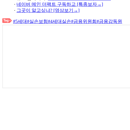
·
네이버 메인 더팩트 구독하고 [특종보자→]
·
그곳이 알고싶냐? [영상보기→]
#5세대
#실손보험
#4세대실손
#금융위원회
#금융감독원