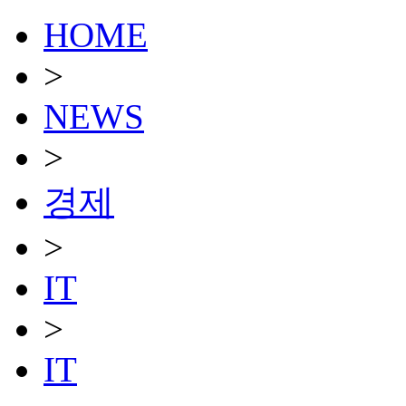
HOME
>
NEWS
>
경제
>
IT
>
IT